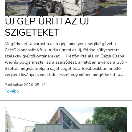
ÚJ GÉP ÜRÍTI AZ ÚJ
SZIGETEKET
Megérkezett a városba az a gép, amelynek segítségével a
GYHG Nonprofit Kft. ki tudja üríteni az új, földbe süllyesztett
szelektív gyűjtőkonténereket. Hétfőn írta alá dr. Dézsi Csaba
András polgármester az a szerződést, amelyben a város a Győr-
Szoltól megvásárolja a saját cégét és a továbbiakban önálló
cégként kívánja üzemeltetni. Ezzel egy időben megérkezett a
városba az a gép is, amelynek segítségével a Győri
Publikálva: 2020-05-19
Hulladékgazdálkodási Nonprofit Kft. ki tudja üríteni az új, földbe
Tovább
süllyesztett szelektív gyűjtőkonténereket. Az új autó a
marcalvárosi Örkény utcában található szeletív gyűjtőszigetnél
mutatta be az újságíróknak a tudását. Az autót a GYHG saját
beruházásában egy alvállalkozó bevonásával vásárolta, a
jövőben két ilyen kocsi teljesít majd szolgálatot a városban. A
gépre szerelt daru segítségével emelhető ki a keretéből a
földbe süllyesztett gyűjtőkonténer, a rendszer a kiemelés után