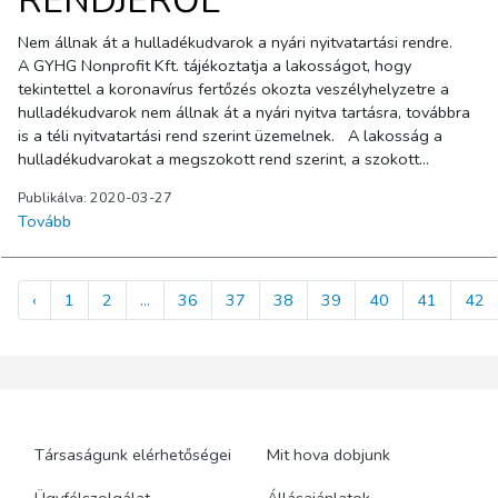
RENDJÉRŐL
Nem állnak át a hulladékudvarok a nyári nyitvatartási rendre.
A GYHG Nonprofit Kft. tájékoztatja a lakosságot, hogy
tekintettel a koronavírus fertőzés okozta veszélyhelyzetre a
hulladékudvarok nem állnak át a nyári nyitva tartásra, továbbra
is a téli nyitvatartási rend szerint üzemelnek. A lakosság a
hulladékudvarokat a megszokott rend szerint, a szokott
nyitvatartási időben használhatja. Munkatársaink
Publikálva: 2020-03-27
egészségének védelme érdekében a hulladékudvarokban
Tovább
egyszerre egy ügyfél tartózkodhat, a többieknek az udvar előtt
kell várakozniuk a belépésre. A hulladékudvarok nyitvatartási
rendje pdf formátumban ide kattintva letölthető.
‹
1
2
...
36
37
38
39
40
41
42
Társaságunk elérhetőségei
Mit hova dobjunk
Ügyfélszolgálat
Állásajánlatok