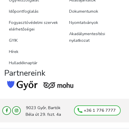
Időpontfoglalás
Dokumentumok
Fogyasztóvédelmi szervek
Nyomtatványok
elérhetőségei
Akadálymentesítési
GYIK
nyilatkozat
Hírek
Hulladéknaptár
Partnereink
9023 Győr, Bartók
+36 1 776 7777
Béla út 29. fszt. 4a