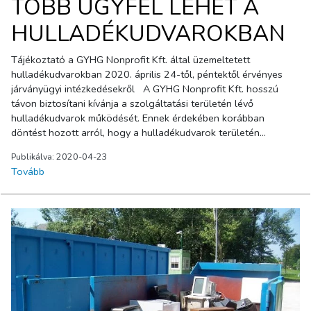
TÖBB ÜGYFÉL LEHET A
HULLADÉKUDVAROKBAN
Tájékoztató a GYHG Nonprofit Kft. által üzemeltetett
hulladékudvarokban 2020. április 24-től, péntektől érvényes
járványügyi intézkedésekről A GYHG Nonprofit Kft. hosszú
távon biztosítani kívánja a szolgáltatási területén lévő
hulladékudvarok működését. Ennek érdekében korábban
döntést hozott arról, hogy a hulladékudvarok területén
egyszerre egy ügyfél tartózkodhat. Ez az intézkedés jelentősen
Publikálva: 2020-04-23
megnövelte bizonyos időszakokban a várakozási időt. A
Tovább
várakozási idő csökkentése érdekében ezen a területen a
szolgáltató enyhítéseket vezet be. Így április 24-től, péntektől a
GYHG által felügyelt győri, április 25-től, szombattól pedig a
vidéki hulladékudvarokban, azok területének nagyságától
függően egyszerre két illetve három ügyfél tartózkodhat. Hogy
melyik udvarban, mennyi ügyfél tartózkodhat egy időben, arról
részletes táblázatot találnak a tájékoztató végén. Az azonosító
okmányokat az ott dolgozó felügyelők nem veszik át, csak az
azonosító adatokat veszik fel, majd azokat ellenőrzik. A
kezelőszemélyzettől és az ügyfeleknek egymástól kötelezően