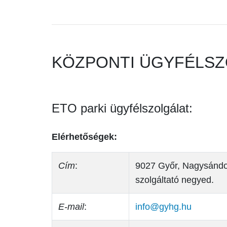
KÖZPONTI ÜGYFÉLSZ
ETO parki ügyfélszolgálat:
Elérhetőségek:
Cím
:
9027 Győr, Nagysándo
szolgáltató negyed.
E-mail
:
info@gyhg.hu