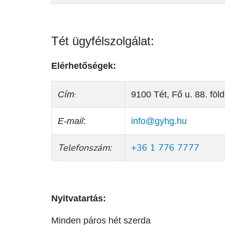
Tét ügyfélszolgálat:
Elérhetőségek:
Cím
9100 Tét, Fő u. 88. föl
:
E-mail
:
info@gyhg.hu
Telefonszám:
+36 1 776 7777
Nyitvatartás:
Minden páros hét szerda