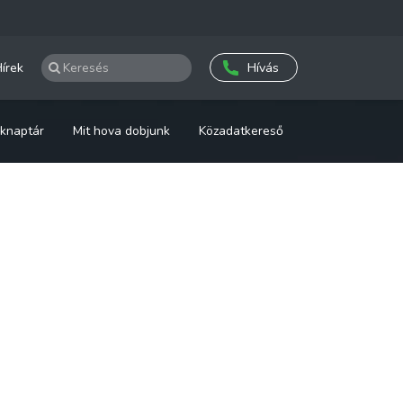
írek
Hívás
knaptár
Mit hova dobjunk
Közadatkereső