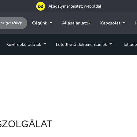
Akadálymentesített weboldal
Cégünk
Állásajánlatok
Kapcsolat
H
 sziget térkép
Közérdekű adatok
Letölthető dokumentumok
Hulladé
SZOLGÁLAT