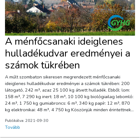
A ménfőcsanaki ideiglenes
hulladékudvar eredményei a
számok tükrében
A múlt szombaton sikeresen megrendezett ménfőcsanaki
ideiglenes hulladékudvar eredményei a számok tükrében: 200
látogató, 242 m³, azaz 25 100 kg átvett hulladék. Ebből: lom:
158 m³, 7 290 kg inert: 18 m³, 10 100 kg biológiailag lebomló:
24 m³, 1 750 kg gumiabroncs: 6 m³, 340 kg papír: 12 m³, 870
kg elektronikai: 48 m³, 4 750 kg Köszönjük minden érintettnek
aki élt a lehetőséggel, és hozzájárult Győr tisztaságához!
Publikálva: 2021-09-30
Tovább