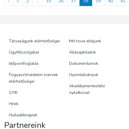
‹
1
2
...
35
36
37
38
39
40
41
Társaságunk elérhetőségei
Mit hova dobjunk
Ügyfélszolgálat
Állásajánlatok
Időpontfoglalás
Dokumentumok
Fogyasztóvédelmi szervek
Nyomtatványok
elérhetőségei
Akadálymentesítési
GYIK
nyilatkozat
Hírek
Hulladéknaptár
Partnereink