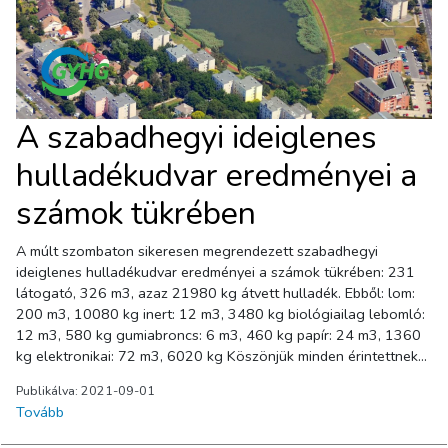
A szabadhegyi ideiglenes
hulladékudvar eredményei a
számok tükrében
A múlt szombaton sikeresen megrendezett szabadhegyi
ideiglenes hulladékudvar eredményei a számok tükrében: 231
látogató, 326 m3, azaz 21980 kg átvett hulladék. Ebből: lom:
200 m3, 10080 kg inert: 12 m3, 3480 kg biológiailag lebomló:
12 m3, 580 kg gumiabroncs: 6 m3, 460 kg papír: 24 m3, 1360
kg elektronikai: 72 m3, 6020 kg Köszönjük minden érintettnek
aki élt a lehetőséggel, és hozzájárult Győr tisztaságához!
Publikálva: 2021-09-01
Tovább