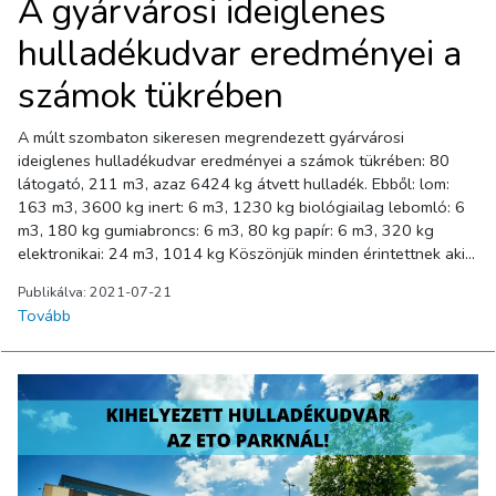
A gyárvárosi ideiglenes
hulladékudvar eredményei a
számok tükrében
A múlt szombaton sikeresen megrendezett gyárvárosi
ideiglenes hulladékudvar eredményei a számok tükrében: 80
látogató, 211 m3, azaz 6424 kg átvett hulladék. Ebből: lom:
163 m3, 3600 kg inert: 6 m3, 1230 kg biológiailag lebomló: 6
m3, 180 kg gumiabroncs: 6 m3, 80 kg papír: 6 m3, 320 kg
elektronikai: 24 m3, 1014 kg Köszönjük minden érintettnek aki
élt a lehetőséggel, és hozzájárult Győr tisztaságához!
Publikálva: 2021-07-21
Tovább