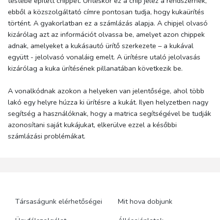
testébe épített chippet. Ürítéskor ez a chip jelez a rendszernek,
ebből a közszolgáltató címre pontosan tudja, hogy kukaürítés
történt. A gyakorlatban ez a számlázás alapja. A chipjel olvasó
kizárólag azt az információt olvassa be, amelyet azon chippek
adnak, amelyeket a kukásautó ürítő szerkezete – a kukával
együtt - jelolvasó vonaláig emelt. A ürítésre utaló jelolvasás
kizárólag a kuka ürítésének pillanatában következik be.
A vonalkódnak azokon a helyeken van jelentősége, ahol több
lakó egy helyre húzza ki ürítésre a kukát. Ilyen helyzetben nagy
segítség a használóknak, hogy a matrica segítségével be tudják
azonosítani saját kukájukat, elkerülve ezzel a későbbi
számlázási problémákat.
Társaságunk elérhetőségei
Mit hova dobjunk