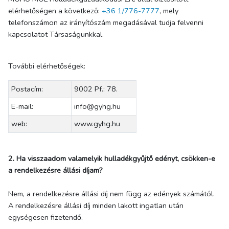
elérhetőségen a következő:
+36 1/776-7777
, mely
telefonszámon az irányítószám megadásával tudja felvenni
kapcsolatot Társaságunkkal.
További elérhetőségek:
Postacím:
9002 Pf.: 78.
E-mail:
info@gyhg.hu
web:
www.gyhg.hu
2. Ha visszaadom valamelyik hulladékgyűjtő edényt, csökken-e
a rendelkezésre állási díjam?
Nem, a rendelkezésre állási díj nem függ az edények számától.
A rendelkezésre állási díj minden lakott ingatlan után
egységesen fizetendő.