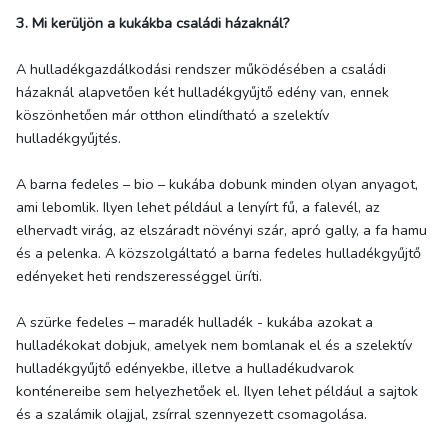
3. Mi kerüljön a kukákba családi házaknál?
A hulladékgazdálkodási rendszer működésében a családi
házaknál alapvetően két hulladékgyűjtő edény van, ennek
köszönhetően már otthon elindítható a szelektív
hulladékgyűjtés.
A barna fedeles – bio – kukába dobunk minden olyan anyagot,
ami lebomlik. Ilyen lehet például a lenyírt fű, a falevél, az
elhervadt virág, az elszáradt növényi szár, apró gally, a fa hamu
és a pelenka. A közszolgáltató a barna fedeles hulladékgyűjtő
edényeket heti rendszerességgel üríti.
A szürke fedeles – maradék hulladék - kukába azokat a
hulladékokat dobjuk, amelyek nem bomlanak el és a szelektív
hulladékgyűjtő edényekbe, illetve a hulladékudvarok
konténereibe sem helyezhetőek el. Ilyen lehet például a sajtok
és a szalámik olajjal, zsírral szennyezett csomagolása.