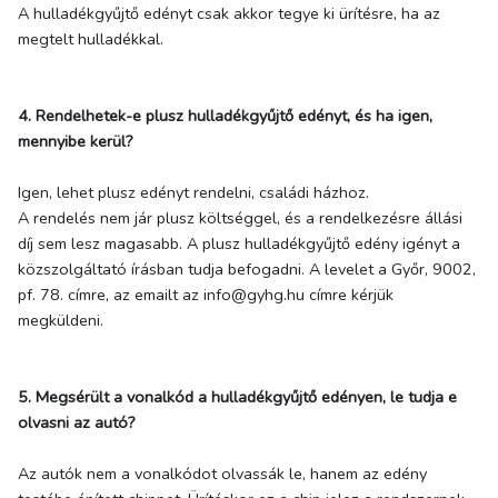
A hulladékgyűjtő edényt csak akkor tegye ki ürítésre, ha az
megtelt hulladékkal.
4. Rendelhetek-e plusz hulladékgyűjtő edényt, és ha igen,
mennyibe kerül?
Igen, lehet plusz edényt rendelni, családi házhoz.
A rendelés nem jár plusz költséggel, és a rendelkezésre állási
díj sem lesz magasabb. A plusz hulladékgyűjtő edény igényt a
közszolgáltató írásban tudja befogadni. A levelet a Győr, 9002,
pf. 78. címre, az emailt az info@gyhg.hu címre kérjük
megküldeni.
5. Megsérült a vonalkód a hulladékgyűjtő edényen, le tudja e
olvasni az autó?
Az autók nem a vonalkódot olvassák le, hanem az edény