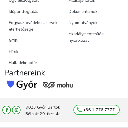
Ügyfélszolgálat
Állásajánlatok
Időpontfoglalás
Dokumentumok
Fogyasztóvédelmi szervek
Nyomtatványok
elérhetőségei
Akadálymentesítési
GYIK
nyilatkozat
Hírek
Hulladéknaptár
Partnereink
9023 Győr, Bartók
+36 1 776 7777
Béla út 29. fszt. 4a