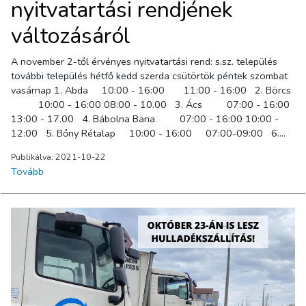
nyitvatartási rendjének
változásáról
A november 2-től érvényes nyitvatartási rend: s.sz. település
további település hétfő kedd szerda csütörtök péntek szombat
vasárnap 1. Abda 10:00 - 16:00 11:00 - 16:00 2. Börcs
10:00 - 16:00 08:00 - 10.00 3. Ács 07:00 - 16:00
13:00 - 17.00 4. Bábolna Bana 07:00 - 16:00 10:00 -
12:00 5. Bőny Rétalap 10:00 - 16:00 07:00-09:00 6.
Veszprémvarsány Lázi 07:00 - 16:00 14:00 - 16:00
Publikálva: 2021-10-22
Sikátor Románd Bakonypéterd 7. Csetény Jásd 07:00 - 16:00
Tovább
08:00 - 10:00 Dudar 8. Bakonyszentkirály Bakonyoszlop
10:00 - 16:00 11:00 - 13:00 Csesznek 9. Somlójenő Doba
07:00 - 15:00 07:00 - 09:00 Somlószőlős Kisszőlős
Somlóvásárhely 10. Pápakovácsi Kup 08:00 - 16:00 08:00
- 10:00 Nóráp 11. Mezőlak Békás 08:00 - 16:00 13:00 -
15:00 Mihályháza Nagyacsád Nemesgörzsöny 12.
Kemeneshőgyész Magyargencs 08:00 - 16:00 10:00 -
12:00 Kemenesszentpéter 13. Dunaszeg Dunaszentpál
12:00 - 16:00 08:00 - 11:30 14. Győrzámoly Győrújfalu
08:00 - 16:00 12:30 - 16:00 Győrladamér 15.