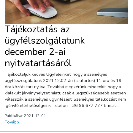
Tájékoztatás az
ügyfélszolgálatunk
december 2-ai
nyitvatartásáról
Tájékoztatjuk kedves Ügyfeleinket, hogy a személyes
ügyfélszolgálatunk 2021.12.02-án (csütörtök) 11 óra és 19
óra között tart nyitva. Továbbá megkérünk mindenkit, hogy a
kialakult járványhelyzet miatt, csak a legszükségesebb esetben
válasszák a személyes ügyintézést. Személyes találkozást nem
igénylő elérhetőségeink: Telefon: +36 96 677 777 E-mail:
info@gyhg.hu Levelezési cím: 9002 Győr, Pf. 78. Az
Publikálva: 2021-12-01
ügyfélszolgálati irodánk látogatási rendjét érintő jelenleg
Tovább
hatályos szabályozásokról bővebben itt tájékozódhat.
Megértésüket köszönjük!