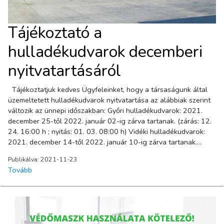
Tájékoztató a
hulladékudvarok decemberi
nyitvatartásáról
Tájékoztatjuk kedves Ügyfeleinket, hogy a társaságunk által
üzemeltetett hulladékudvarok nyitvatartása az alábbiak szerint
változik az ünnepi időszakban: Győri hulladékudvarok: 2021.
december 25-től 2022. január 02-ig zárva tartanak. (zárás: 12.
24. 16:00 h ; nyitás: 01. 03. 08:00 h) Vidéki hulladékudvarok:
2021. december 14-től 2022. január 10-ig zárva tartanak.
(zárás: 12. 11. 17:00 h ; nyitás: 01. 11. 07:00 h) A Győr,
Publikálva: 2021-11-23
sashegyi hulladékudvar nyitvatartása nem változik, így a
Tovább
hulladékok leadásának lehetősége az ünnepi időszakban is
biztosított.Megértésüket köszönjük!