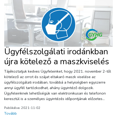
Ügyfélszolgálati irodánkban
újra kötelező a maszkviselés
Tájékoztatjuk kedves Ügyfeleinket, hogy 2021. november 2-től
kötelező az orrot és szájat eltakaró maszk viselése az
ügyfélszolgálati irodában, továbbá a helyiségben egyszerre
annyi ügyfél tartózkodhat, ahány ügyintéző dolgozik.
Ügyfeleinknek lehetőségük van elektronikusan és telefonon
keresztül is a személyes ügyintézés időpontjának előzetes
lefoglalására. Felhívjuk figyelmüket, hogy a szemétdíj számla
Publikálva: 2021-11-02
befizetésére kizárólag az NHKV Zrt. ügyfélpontjain van
Tovább
lehetőség!