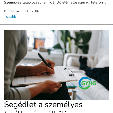
Személyes találkozást nem igénylő elérhetőségeink: Telefon:
+36 96 677 777 E-mail: info@gyhg.hu Levelezési cím: 9002
Publikálva: 2021-12-06
Győr, Pf. 78. Az ügyfélszolgálati irodánk látogatási rendjét
Tovább
érintő jelenleg hatályos szabályozásokról bővebben itt
tájékozódhat. Megértésüket köszönjük!
Segédlet a személyes