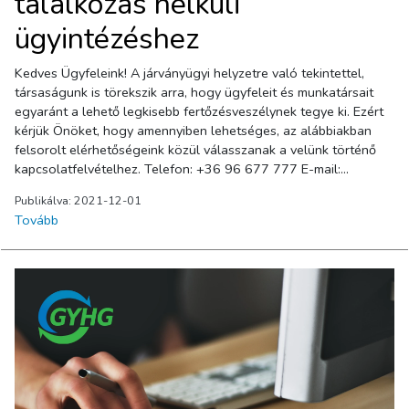
találkozás nélküli
ügyintézéshez
Kedves Ügyfeleink! A járványügyi helyzetre való tekintettel,
társaságunk is törekszik arra, hogy ügyfeleit és munkatársait
egyaránt a lehető legkisebb fertőzésveszélynek tegye ki. Ezért
kérjük Önöket, hogy amennyiben lehetséges, az alábbiakban
felsorolt elérhetőségeink közül válasszanak a velünk történő
kapcsolatfelvételhez. Telefon: +36 96 677 777 E-mail:
info@gyhg.hu Levelezési cím: 9002 Győr, Pf. 78. Továbbá
Publikálva: 2021-12-01
felhívjuk szíves figyelmüket, hogy az ügyintézéshez szükséges
Tovább
formanyomtatványok szinte minden ügytípushoz letölthetőek a
weboldalunkról, melyeket a kitöltés után postai úton, vagy
scannelve e-mail formájában is elküldhenek számunkra. Ez alól
csak a zöldhulladékos és a zártkerti hulladékgyűjtő zsákok
átvétele képez kivételt, ami továbbra is személyes megjelenést
igényel. A formanyomtatványok letöltéséhez kattintson ide!