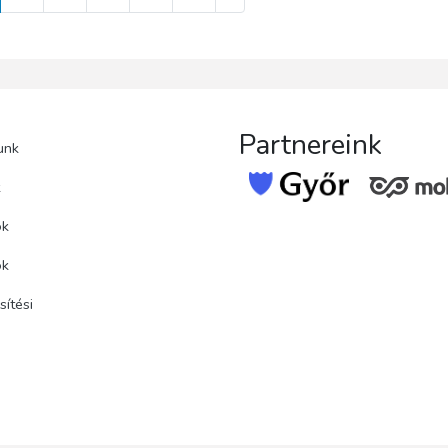
Partnereink
unk
k
ok
ok
ítési