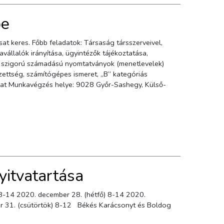
be
vállalók irányítása, ügyintézők tájékoztatása,
e, szigorú számadású nyomtatványok (menetlevelek)
zettség, számítógépes ismeret, „B” kategóriás
lye: 9028 Győr-Sashegy, Külső-
yitvatartása
 8-14 2020. december 28. (hétfő) 8-14 2020.
r 31. (csütörtök) 8-12 Békés Karácsonyt és Boldog