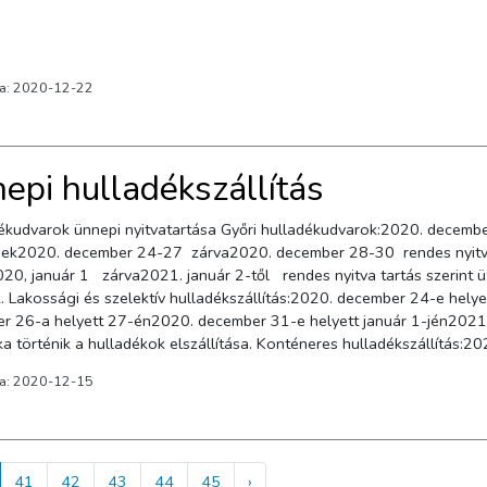
va: 2020-12-22
epi hulladékszállítás
kudvarok ünnepi nyitvatartása Győri hulladékudvarok:2020. december
ek2020. december 24-27 zárva2020. december 28-30 rendes nyitva
20, január 1 zárva2021. január 2-től rendes nyitva tartás szerint ü
k. Lakossági és szelektív hulladékszállítás:2020. december 24-e he
r 26-a helyett 27-én2020. december 31-e helyett január 1-jén2021. 
a történik a hulladékok elszállítása. Konténeres hulladékszállítás:
eres hulladékszállítás szünetel.
va: 2020-12-15
41
42
43
44
45
›