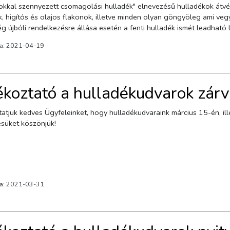
okkal szennyezett csomagolási hulladék" elnevezésű hulladékok átvét
 higítós és olajos flakonok, illetve minden olyan göngyöleg ami veg
g újbóli rendelkezésre állása esetén a fenti hulladék ismét leadható
nyben tájékoztatjuk kedves ügyfeleinket.
va: 2021-04-19
ékoztató a hulladékudvarok zárv
atjuk kedves Ügyfeleinket, hogy hulladékudvaraink március 15-én, ille
süket köszönjük!
va: 2021-03-31