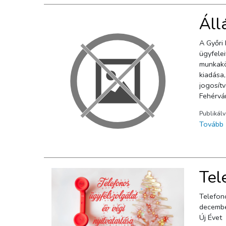
Áll
A Győri Hulladékgazdál
ügyfelei
munkakö
kiadása,
jogosítván
Fehérvár
Publikál
Tovább
Tel
Telefon
decembe
Új Évet