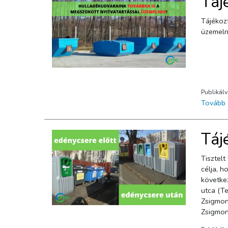
Táj
Tájékozt
üzemeln
Publikál
Tovább
Táj
Tisztelt Ügyfeleink! Tájékoztatjuk Önöket, hogy 2021-b
célja, h
következ
utca (T
Zsigmond
Zsigmond
(Autóklu