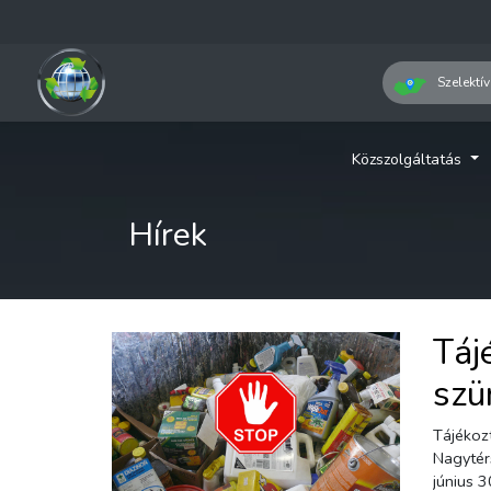
Szelektív
Közszolgáltatás
Hírek
Táj
szü
Tájékozt
Nagytér
június 