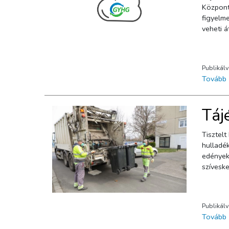
Központná
figyelme
Publikál
Tovább
Táj
Tisztel
hulladék
edényeke
szíveske
Publikál
Tovább