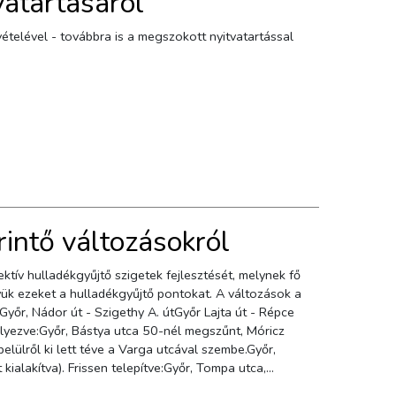
vatartásáról
ételével - továbbra is a megszokott nyitvatartással
rintő változásokról
ük ezeket a hulladékgyűjtő pontokat. A változások a
Győr, Nádor út - Szigethy A. útGyőr Lajta út - Répce
elyezve:Győr, Bástya utca 50-nél megszűnt, Móricz
lülről ki lett téve a Varga utcával szembe.Győr,
 kialakítva). Frissen telepítve:Győr, Tompa utca,
ziget megszűnt. Jelenleg a legközelebbi szelektív