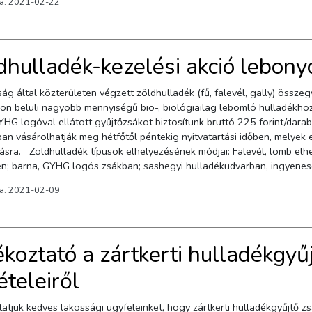
va: 2021-02-22
 Jedlik híd szigeti hídfőjénél található.
dhulladék-kezelési akció lebonyo
ág által közterületen végzett zöldhulladék (fű, falevél, gally) össze
on belüli nagyobb mennyiségű bio-, biológiailag lebomló hulladékhoz
YHG logóval ellátott gyűjtőzsákot biztosítunk bruttó 225 forint/darab
an vásárolhatják meg hétfőtől péntekig nyitvatartási időben, melyek e
. Zöldhulladék típusok elhelyezésének módjai: Falevél, lomb elhelyezése: bio edényben, társashá
rna, GYHG logós zsákban; sashegyi hulladékudvarban, ingyenesen. Kisebb mennyiségben keletkező apróra v
ben, társasházaknál vegyes edényben; barna, GYHG logós zsákban; hulladékudvarokban,
va: 2021-02-09
sen. Fűkaszálék, vágott virág, szőlővenyige
sákban. Faforgács, fahulladék elhelyezése: bio
kban, ingyenesen. Elszállítás menete: Elszállítás menete családi házak esetén:Kizárólag az ürítésre kitett
y mellé kihelyezve ürítési napokon. Elszállítás menete társasházak es
ékoztató a zártkerti hulladékgyű
nikus úton történt egyeztetés alapján történik pénteki napokon. Zöl
aximum 20 db/alkalom. Társasházak esetén házanként maximum 40 db/alkalom. Továbbá megkérjük
ételeiről
gyfeleinket, hogy amennyiben nem a díjfizető (társasház esetén a köz
djenek írásos meghatalmazást is magukkal hozni az átvételkor!
atjuk kedves lakossági ügyfeleinket, hogy zártkerti hulladékgyűjtő z