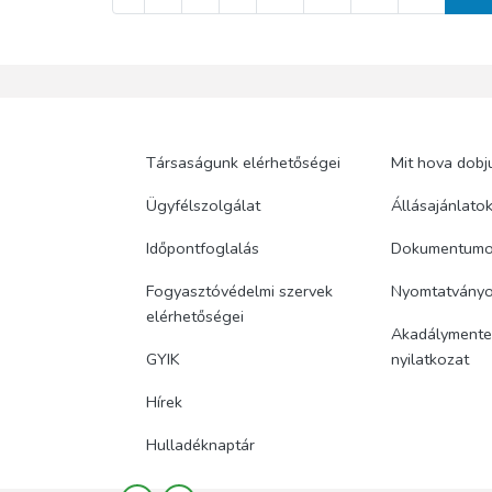
Társaságunk elérhetőségei
Mit hova dobj
Ügyfélszolgálat
Állásajánlato
Időpontfoglalás
Dokumentum
Fogyasztóvédelmi szervek
Nyomtatvány
elérhetőségei
Akadálymentes
GYIK
nyilatkozat
Hírek
Hulladéknaptár