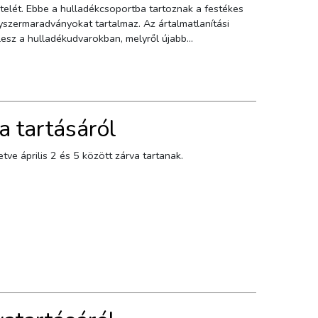
elét. Ebbe a hulladékcsoportba tartoznak a festékes
yszermaradványokat tartalmaz. Az ártalmatlanítási
 lesz a hulladékudvarokban, melyről újabb
a tartásáról
tve április 2 és 5 között zárva tartanak.