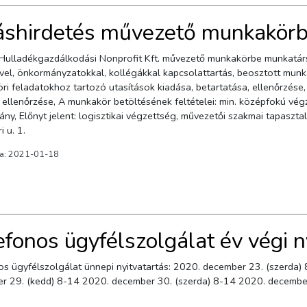
áshirdetés művezető munkakör
kodási Nonprofit Kft. művezető munkakörbe munkatársat keres. Főbb feladatok: Társaság társszerveivel,
vel, önkormányzatokkal, kollégákkal kapcsolattartás, beosztott munka
ri feladatokhoz tartozó utasítások kiadása, betartatása, ellenőrzés
 ellenőrzése, A munkakör betöltésének feltételei: min. középfokú vég
y, Előnyt jelent: logisztikai végzettség, művezetői szakmai tapasztalat Munkavégzés he
i u. 1.
va: 2021-01-18
efonos ügyfélszolgálat év végi n
os ügyfélszolgálat ünnepi nyitvatartás: 2020. december 23. (szerda)
r 29. (kedd) 8-14 2020. december 30. (szerda) 8-14 2020. decembe