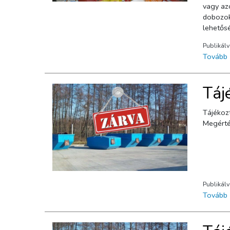
vagy az
dobozok,
lehetősé
közlemé
Publikál
Tovább
Táj
Tájékozt
Megérté
Publikál
Tovább