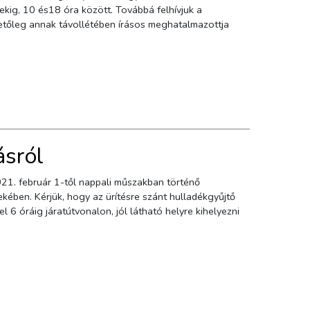
ra között. Továbbá felhívjuk a
lletőleg annak távollétében írásos meghatalmazottja
ásról
021. február 1-től nappali műszakban történő
kében. Kérjük, hogy az ürítésre szánt hulladékgyűjtő
 6 óráig járatútvonalon, jól látható helyre kihelyezni