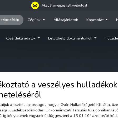
Akadálymentesített weboldal
Cégünk
Állásajánlatok
Kapcsolat
H
 sziget térkép
Közérdekű adatok
Letölthető dokumentumok
Hulladé
ékoztató a veszélyes hulladékok
neteléséről
atjuk a tisztelt Lakosságot, hogy a Győri Hulladékégető Kft. által üze
ségiHulladékgazdálkodási Önkormányzati Társulás tulajdonában lévő 
30-ig kénytelenek vagyunk felfüggeszteni a 15 01 10* azonosító kód