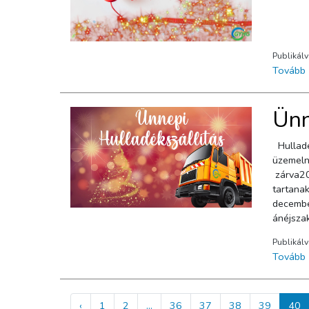
Publikál
Tovább
Ünn
Hulladé
üzemeln
zárva20
tartana
decembe
ánéjszak
a kontén
Publikál
Tovább
‹
1
2
...
36
37
38
39
40