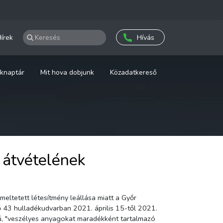
írek
Hívás
knaptár
Mit hova dobjunk
Közadatkereső
 átvételének
meltetett létesítmény leállása miatt a Győr
43 hulladékudvarban 2021. április 15-től 2021.
ú, "veszélyes anyagokat maradékként tartalmazó