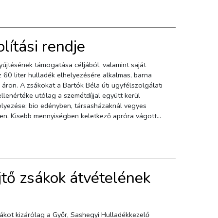
lítási rendje
gyűjtésének támogatása céljából, valamint saját
 60 liter hulladék elhelyezésére alkalmas, barna
 áron. A zsákokat a Bartók Béla úti ügyfélszolgálati
llenértéke utólag a szemétdíjjal együtt kerül
zaknál vegyes
ágott
etén:Kizárólag előzetes telefonos, illetve
jtő zsákok átvételének
dhulladék-gyűjtő zsákból kiadható mennyiségek:
ös képviselő) veszi át a zsákokat, úgy kérjük
sákot kizárólag a Győr, Sashegyi Hulladékkezelő