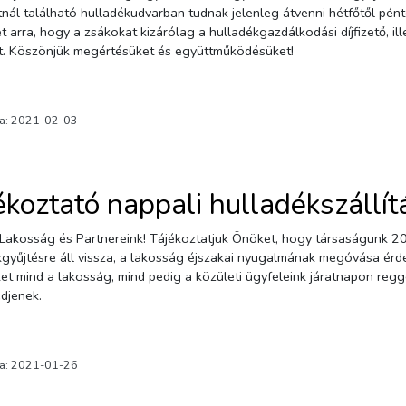
l található hulladékudvarban tudnak jelenleg átvenni hétfőtől péntekig, 10 és18 ó
t arra, hogy a zsákokat kizárólag a hulladékgazdálkodási díjfizető, i
veheti át. Köszönjük megértésüket és együttműködésüket!
va: 2021-02-03
ékoztató nappali hulladékszállít
t Lakosság és Partnereink! Tájékoztatjuk Önöket, hogy társaságunk 2
gyűjtésre áll vissza, a lakosság éjszakai nyugalmának megóvása érde
t mind a lakosság, mind pedig a közületi ügyfeleink járatnapon reggel
djenek.
va: 2021-01-26