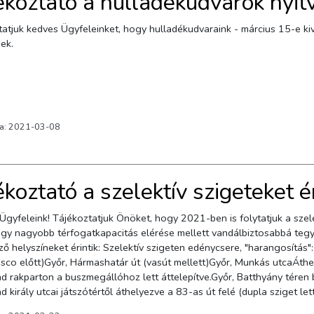
ékoztató a hulladékudvarok nyit
atjuk kedves Ügyfeleinket, hogy hulladékudvaraink - március 15-e kiv
ek.
va: 2021-03-08
ékoztató a szelektív szigeteket é
en is folytatjuk a szelektív hulladékgyűjtő szigetek fejlesztését, melynek fő
ogy nagyobb térfogatkapacitás elérése mellett vandálbiztosabbá tegy
ő helyszíneket érintik: Szelektív szigeten edénycsere, "harangosítás":
esco előtt)Győr, Hármashatár út (vasút mellett)Győr, Munkás utcaÁth
 rakparton a buszmegállóhoz lett áttelepítve.Győr, Batthyány téren be
 király utcai játszótértől áthelyezve a 83-as út felé (dupla sziget lett
b melett) Megszűnt:A Töltésszer utcai földbe süllyesztett szelektív s