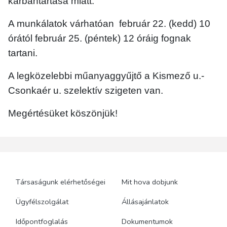
karbantartása miatt.
A munkálatok várhatóan február 22. (kedd) 10
órától február 25. (péntek) 12 óráig fognak
tartani.
A legközelebbi műanyaggyűjtő a Kismező u.-
Csonkaér u. szelektív szigeten van.
Megértésüket köszönjük!
Társaságunk elérhetőségei
Mit hova dobjunk
Ügyfélszolgálat
Állásajánlatok
Időpontfoglalás
Dokumentumok