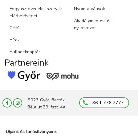
Fogyasztóvédelmi szervek
Nyomtatványok
elérhetőségei
Akadálymentesítési
GYIK
nyilatkozat
Hírek
Hulladéknaptár
Partnereink
9023 Győr, Bartók
+36 1 776 7777
Béla út 29. fszt. 4a
Díjaink és tanúsítványaink