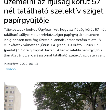
üzemelni az Ifjúság körút 57-
nél található szelektív sziget
papírgyűjtője
Tájékoztatjuk kedves Ügyfeleinket, hogy az Ifjúság körút 57-nél
található süllyesztett szelektív sziget papírgyűjtő konténere
ideiglenesen nem fog üzemelni annak karbantartása miatt. A
munkálatok várhatóan június 14. (kedd) 10 órától június 17.
(péntek) 12 óráig fognak tartani. A legközelebbi papírgyűjtő a
Bán Aladár utcai garázssornál található szelektív szigeten van.
Megértésüket köszönjük!
Publikálva: 2022-06-13
Tovább