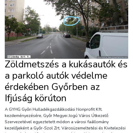
Zöldmetszés a kukásautók és
a parkoló autók védelme
érdekében Győrben az
Ifjúság körúton
A GYHG Győri Hulladékgazdálkodási Nonprofit Kft.
kezdeményezésére, Győr Megyei Jogú Város Útkezelő
Szervezetével egyeztetett módon a városi faállomány
kezelőjeként a Győr-Szol Zrt. Városüzemeltetési és Kivitelezési