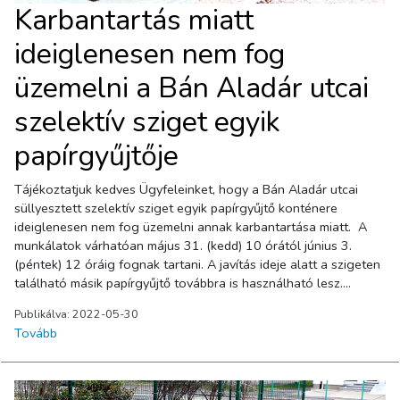
Karbantartás miatt
ideiglenesen nem fog
üzemelni a Bán Aladár utcai
szelektív sziget egyik
papírgyűjtője
Tájékoztatjuk kedves Ügyfeleinket, hogy a Bán Aladár utcai
süllyesztett szelektív sziget egyik papírgyűjtő konténere
ideiglenesen nem fog üzemelni annak karbantartása miatt. A
munkálatok várhatóan május 31. (kedd) 10 órától június 3.
(péntek) 12 óráig fognak tartani. A javítás ideje alatt a szigeten
található másik papírgyűjtő továbbra is használható lesz.
Megértésüket köszönjük!
Publikálva: 2022-05-30
Tovább