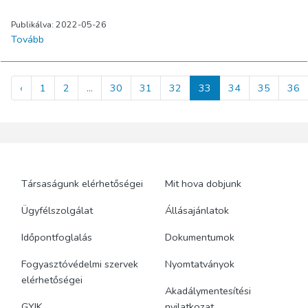
Publikálva: 2022-05-26
Tovább
‹
1
2
...
30
31
32
33
34
35
36
Társaságunk elérhetőségei
Mit hova dobjunk
Ügyfélszolgálat
Állásajánlatok
Időpontfoglalás
Dokumentumok
Fogyasztóvédelmi szervek
Nyomtatványok
elérhetőségei
Akadálymentesítési
GYIK
nyilatkozat