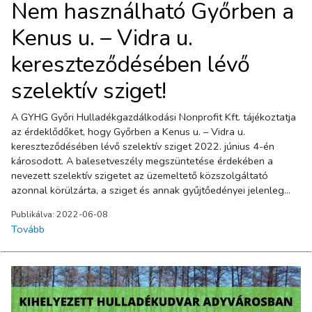
Nem használható Győrben a
Kenus u. – Vidra u.
kereszteződésében lévő
szelektív sziget!
A GYHG Győri Hulladékgazdálkodási Nonprofit Kft. tájékoztatja
az érdeklődőket, hogy Győrben a Kenus u. – Vidra u.
kereszteződésében lévő szelektív sziget 2022. június 4-én
károsodott. A balesetveszély megszüntetése érdekében a
nevezett szelektív szigetet az üzemeltető közszolgáltató
azonnal körülzárta, a sziget és annak gyűjtőedényei jelenleg
nem használhatóak. A helyreállításig és a sziget újbóli
Publikálva: 2022-06-08
üzembehelyezéséig a közszolgáltató a közelben lévő alábbi
Tovább
szelektív hulladékgyűjtő szigetek használatát javasolja: Kenus
utcai (Víztükör utca felőli rész) sziget Ciklámen utcai sziget
Tábor úti temető melletti sziget A szigetet üzemeltető GYHG
Győri Hulladékgazdálkodási Nonprofit Kft. megköszöni a
lakosság türelmét és megértését.