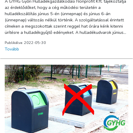
A GYHG Győri Hulladékgazdálkodási Nonprofit Kft. tájékoztatja
az érdeklődőket, hogy a cég működési területén a
hulladékszállítás június 5-én (ünnepnap) és június 6-án
(ünnepnap) változás nélkül történik. A szolgáltatással érintett
címeken a megszokottak szerint reggel hat órára kérik kitenni
ürítésre a hulladékgyűjtő edényeket. A hulladékudvarok június
5-i és június 6-i ünnepnapokon egységesen zárva lesznek.
Publikálva: 2022-05-30
Megértésüket köszönjük!
Tovább