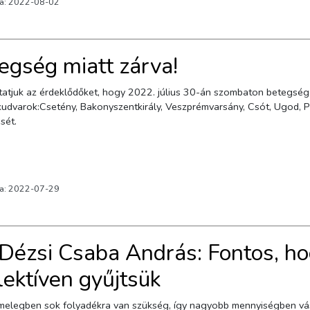
va: 2022-08-02
egség miatt zárva!
aton betegség miatt zárva lesznek az alábbi
ény, Bakonyszentkirály, Veszprémvarsány, Csót, Ugod, Pápateszér. Cégünk megköszöni a lakosság
sét.
va: 2022-07-29
 Dézsi Csaba András: Fontos, h
lektíven gyűjtsük
melegben sok folyadékra van szükség, így nagyobb mennyiségben vásáro