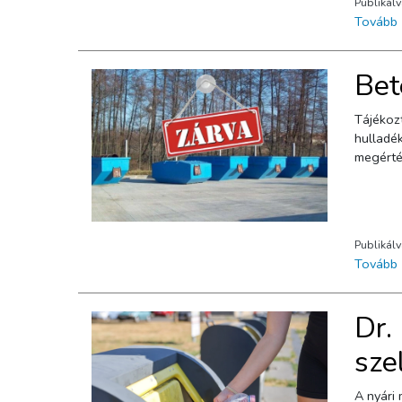
Publikál
Tovább
Bet
Tájékoztatjuk az érdeklődőket, hogy 2022. július 30-án szomb
hulladékudvarok:Cset
megérté
Publikál
Tovább
Dr.
sze
A nyári 