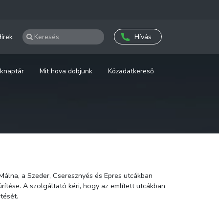
írek
Hívás
knaptár
Mit hova dobjunk
Közadatkereső
értését.