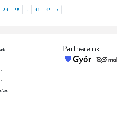
34
35
...
44
45
›
Partnereink
unk
k
ok
ok
ítési