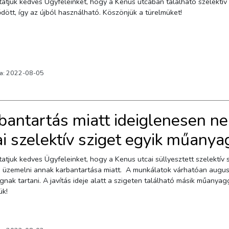
lektív sziget műanyaggyűjtő konténerének javítása
befejeződött, így az újból használható. Köszönjük a türelmüket!
va: 2022-08-05
bantartás miatt ideiglenesen n
ai szelektív sziget egyik műanya
atjuk kedves Ügyfeleinket, hogy a Kenus utcai süllyesztett szelektí
 üzemelni annak karbantartása miatt. A munkálatok várhatóan augusz
gnak tartani. A javítás ideje alatt a szigeten található másik műanya
ük!