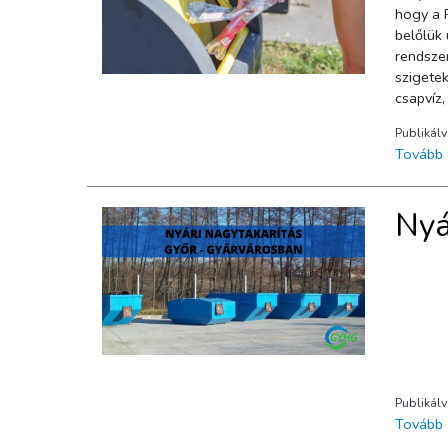
hogy a PET-pala
belőlük új termékek is készülhetnek. Győrben: 158 szelektív sziget üzemel.372 darab műanyaggyűjtő-edény van kihelyezve.A
rendszert 
szigetek has
csapvíz, ami
Csaba A
Publikál
Tovább
Nyá
Publikál
Tovább