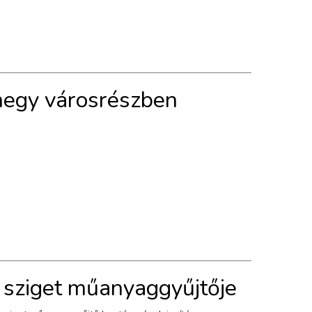
hegy városrészben
v sziget műanyaggyűjtője