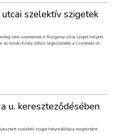
 utcai szelektív szigetek
jelenleg nem üzemelnek.A Rozgonyi utcai sziget helyett
e az István Király útihoz legközelebb a Csonkaér út-
ra u. kereszteződésében