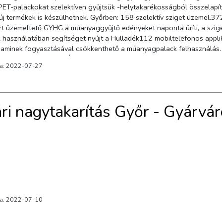
ckokat szelektíven gyűjtsük -helytakarékosságból összelapítva-, amivel nem csak a környezetünket védjük, hanem
üzemeltető GYHG a műanyaggyűjtő edényeket naponta üríti, a szigeteket naponta takarít
ználatában segítséget nyújt a Hulladék112 mobiltelefonos applikáció. Győrben ugyanakkor kiváló minőségű
nek fogyasztásával csökkenthető a műanyagpalack felhasználás. Szívügyünk Győr tisztasága!(Források: Dr. Dézs
ndrás Polgármester Úr Facebook oldala)
va: 2022-07-27
ri nagytakarítás Győr - Gyárvá
va: 2022-07-10