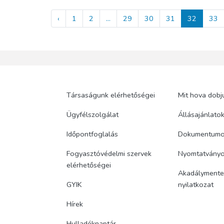
‹
1
2
...
29
30
31
32
33
Társaságunk elérhetőségei
Mit hova dobj
Ügyfélszolgálat
Állásajánlato
Időpontfoglalás
Dokumentum
Fogyasztóvédelmi szervek
Nyomtatvány
elérhetőségei
Akadálymentes
GYIK
nyilatkozat
Hírek
Hulladéknaptár