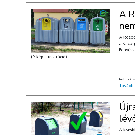
A R
nem
A Rozgon
a Kacagá
Fenyősze
(A kép illusztráció)
Publikál
Tovább
Újr
lév
A korábban megrongálódott Kenus u. és Vidra u. kereszteződésében lévő süllyesztett szelektív sziget helyreállítása megtörtént.