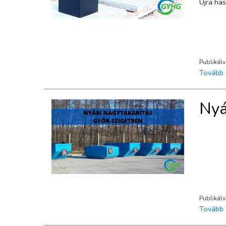
Újra
Publikál
Tovább
Nyá
Publikál
Tovább