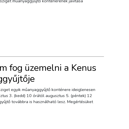
em fog üzemelni a Kenus
ggyűjtője
v sziget egyik műanyaggyűjtő konténere ideiglenesen
tus 3. (kedd) 10 órától augusztus 5. (péntek) 12
ggyűjtő továbbra is használható lesz. Megértésüket