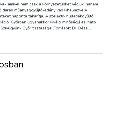
ja. A szelektív hulladékgyűjtő
 az iható
i
rosban