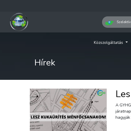
Szelektív
Közszolgáltatás
Hírek
Les
A GYHG tájékoztatja az ügyfeleket, hogy Győr Ménfőcsanakon a Vadvirág, a Málna, a Szeder, Cseresznyés és Epres utcákban
járatnap szerint mai napon megtörténik a társasházak 