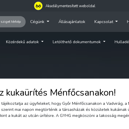
Akadálymentesített weboldal
Cégünk
Állásajánlatok
Kapcsolat
H
 sziget térkép
Közérdekű adatok
Letölthető dokumentumok
Hulladé
z kukaürítés Ménfőcsanakon!
és közületek kukáinak ürítése. A szolgáltató kéri, hogy az említett utcákban
hagyják kint a kukát az utcán ürítésre. A GYHG megköszöni a lakosság meg