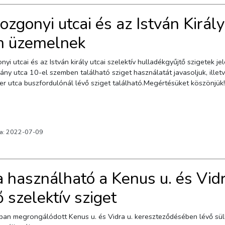
ozgonyi utcai és az István Király
 üzemelnek
yi utcai és az István király utcai szelektív hulladékgyűjtő szigetek 
ny utca 10-el szemben található sziget használatát javasoljuk, illetv
r utca buszfordulónál lévő sziget található.Megértésüket köszönjük!
va: 2022-07-09
a használható a Kenus u. és Vid
ő szelektív sziget