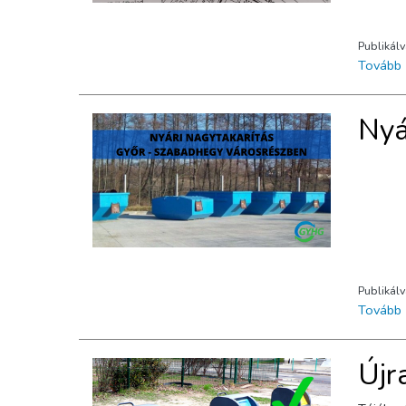
Publikál
Tovább
Nyá
Publikál
Tovább
Újr