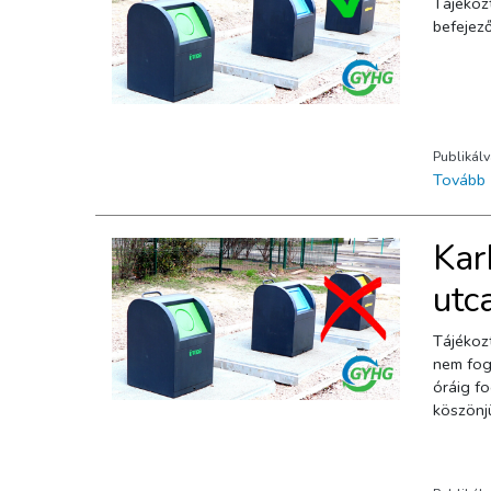
Tájékoztatjuk kedves Ügyfeleinket, hogy a Kenus utcában található sze
Publikál
Tovább
Kar
utc
Tájékozt
nem fog
óráig fo
köszönj