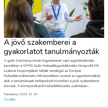
A jövő szakemberei a
gyakorlatot tanulmányozták
A győri Széchenyi István Egyetemmel való együttműködés
keretében a GYHG Győri Hulladékgazdálkodási Nonprofit Kft.
szakmai központjában látták vendégül az Európai
Hulladékcsökkentési Hét keretében azokat az egyetemistákat,
akik a tanulmányaik befejezését követően a jövő szakemberei
lesznek. A környezetbarát hulladékkezelés számtalan
lehetőséget kínál a közös gondolkodásra, a fejlődésre. A
Publikálva: 2025-12-10
hallgatók elméleti képzésébe az őszi szemeszterben Nagy
Tovább
Csaba, a győri GYHG igazgatója is bekapcsolódott.– A győri
GYHG a hulladékgazdálkodási szektorban tevékenykedik,