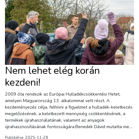
Nem lehet elég korán
kezdeni!
2009 óta rendezik az Európai Hulladékcsökkentési Hetet,
amelyen Magyarország 13. alkalommal vett részt. A
kezdeményezés célja, felhívni a figyelmet a hulladék-keletkezés
megelőzésének, a keletkezett mennyiség csökkentésének, a
termékek újrahasználatának, valamint az anyagok
újrahasznosításának fontosságára.Benedek Dávid mutatta meg
a gyerekeknek, melyik lomot, melyik konténerbe lehet
Publikálva: 2025-11-28