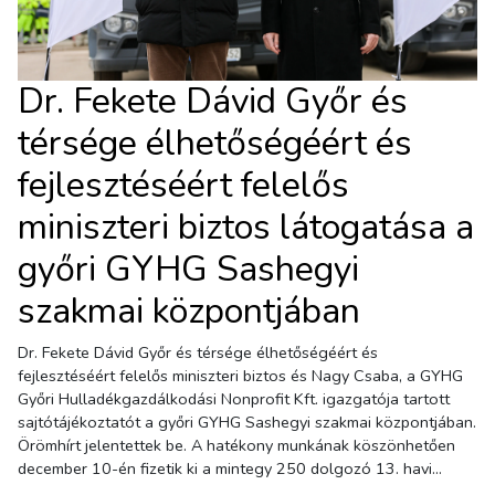
Dr. Fekete Dávid Győr és
térsége élhetőségéért és
fejlesztéséért felelős
miniszteri biztos látogatása a
győri GYHG Sashegyi
szakmai központjában
Dr. Fekete Dávid Győr és térsége élhetőségéért és
fejlesztéséért felelős miniszteri biztos és Nagy Csaba, a GYHG
Győri Hulladékgazdálkodási Nonprofit Kft. igazgatója tartott
sajtótájékoztatót a győri GYHG Sashegyi szakmai központjában.
Örömhírt jelentettek be. A hatékony munkának köszönhetően
december 10-én fizetik ki a mintegy 250 dolgozó 13. havi
munkabérét. A miniszteri biztos gratulált a GYHG vezetésének