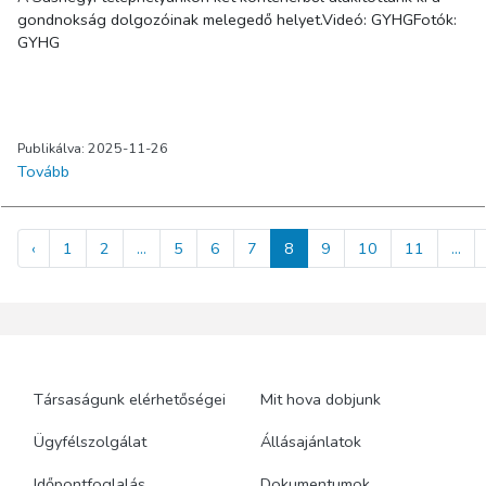
gondnokság dolgozóinak melegedő helyet.Videó: GYHGFotók:
GYHG
Publikálva: 2025-11-26
Tovább
‹
1
2
...
5
6
7
8
9
10
11
...
Társaságunk elérhetőségei
Mit hova dobjunk
Ügyfélszolgálat
Állásajánlatok
Időpontfoglalás
Dokumentumok