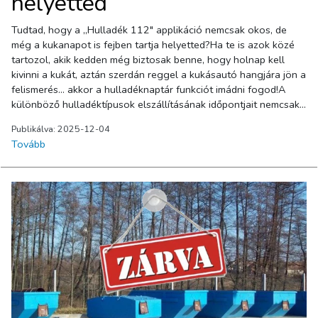
helyetted
Tudtad, hogy a „Hulladék 112" applikáció nemcsak okos, de
még a kukanapot is fejben tartja helyetted?Ha te is azok közé
tartozol, akik kedden még biztosak benne, hogy holnap kell
kivinni a kukát, aztán szerdán reggel a kukásautó hangjára jön a
felismerés… akkor a hulladéknaptár funkciót imádni fogod!A
különböző hulladéktípusok elszállításának időpontjait nemcsak
megmutatja, de figyelmeztetést is küld, hogy ne akkor kapj
Publikálva: 2025-12-04
észbe, amikor már a sarokról integet a kukásautó.Az alkalmazás
Tovább
letölthető iOS-es és Androidos készülékekre is.