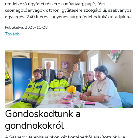
Publikálva: 2025-11-28
Tovább
Gondoskodtunk a
gondnokokról
A Sashegyi telephelyünkön két konténerből alakítottunk ki a