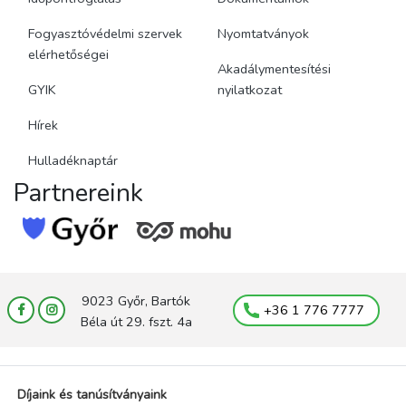
Fogyasztóvédelmi szervek
Nyomtatványok
elérhetőségei
Akadálymentesítési
GYIK
nyilatkozat
Hírek
Hulladéknaptár
Partnereink
9023 Győr, Bartók
+36 1 776 7777
Béla út 29. fszt. 4a
Díjaink és tanúsítványaink