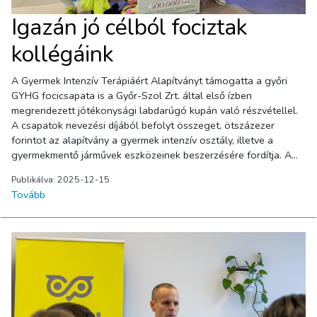
Igazán jó célból fociztak
kollégáink
A Gyermek Intenzív Terápiáért Alapítványt támogatta a győri
GYHG focicsapata is a Győr-Szol Zrt. által első ízben
megrendezett jótékonysági labdarúgó kupán való részvétellel.
A csapatok nevezési díjából befolyt összeget, ötszázezer
forintot az alapítvány a gyermek intenzív osztály, illetve a
gyermekmentő járművek eszközeinek beszerzésére fordítja. A
Pannon-Víz Zrt., a Győr+Média Zrt., a Győr Projekt kft., a Győri
Publikálva: 2025-12-15
Hulladékgazdálkodási Nonprofit Kft. a Győri Rakétások és a
Tovább
Győr-Szol Zrt. csapatai szombaton délelőtt csaptak össze a
Barátság Parkban. Köszönjük munkatársaink lelkes játékát,
amellyel igazán jó célt szolgáltak!Fotó: GYHGFotó:
gyorplusz.huCikk: Közös focival jótékonykodtak a győri cégek –
így adományozunk mi!