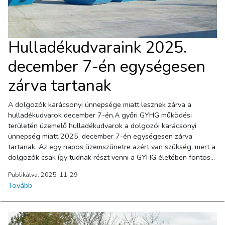
Hulladékudvaraink 2025.
december 7-én egységesen
zárva tartanak
A dolgozók karácsonyi ünnepsége miatt lesznek zárva a
hulladékudvarok december 7-én.A győri GYHG működési
területén üzemelő hulladékudvarok a dolgozói karácsonyi
ünnepség miatt 2025. december 7-én egységesen zárva
tartanak. Az egy napos üzemszünetre azért van szükség, mert a
dolgozók csak így tudnak részt venni a GYHG életében fontos
közösségi eseményen. Munkatársaink nevében hálásak vagyunk
Publikálva: 2025-11-29
ügyfeleink megértéséért!
Tovább