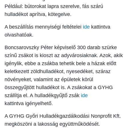
Például: bútorokat lapra szerelve, fás szárú
hulladékot aprítva, kötegelve.
A beszállítás mennyiségi
feltételei
ide
kattintva
olvashatóak
.
Boncsarovszky Péter képviselő 300 darab szürke
színű zsákot is kioszt az adyvárosiaknak. Azok, akik
igénylik, ebbe a zsákba tehetik bele a házak előtt
keletkezett zöldhulladékot, nyesedéket, száraz
növényeket, valamint az épületek körül
összegyűjtött hulladékot is. A zsákokat a GYHG
szállítja el. A hulladékgyűjtő zsák
ide
kattintva
igényelhető.
A GYHG Győri Hulladékgazdálkodási Nonprofit Kft.
megköszöni a lakosság együttműködését.