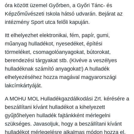
óra között üzemel Győrben, a Győri Tánc- és
Képzőművészeti Iskola hátsó udvarán. Bejárat az
intézmény Sport utca felőli kapuján.
Itt elhelyezhet elektronikai, fém, papír, gumi,
műanyag hulladékot, nyesedéket, építési
törmeléket, csomagolóanyagokat, bútorokat,
berendezési tárgyakat stb. (Kivéve a veszélyes
hulladéknak számító anyagokat!) A hulladék
elhelyezéséhez hozza magával magyarországi
lakcímkártyáját.
A MOHU MOL Hulladékgazdálkodási Zrt. kérésére a
beszállítani kívánt hulladékot a kihelyezett
gyűjtőhelyen hulladék fajtánkként mérlegelni
szükséges. Javasoljuk, hogy a beszállítani kívánt
hulladékot mérlegelésre alkalmas módon hozza el.