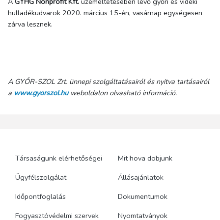
A
GYHG Nonprofit Kft.
üzemeltetésében lévő győri és vidéki
hulladékudvarok 2020. március 15-én, vasárnap egységesen
zárva lesznek.
A GYŐR-SZOL Zrt. ünnepi szolgáltatásairól és nyitva tartásairól
a
www.gyorszol.hu
weboldalon olvasható információ.
Társaságunk elérhetőségei
Mit hova dobjunk
Ügyfélszolgálat
Állásajánlatok
Időpontfoglalás
Dokumentumok
Fogyasztóvédelmi szervek
Nyomtatványok