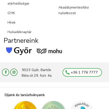
elérhetőségei
Akadálymentesítési
GYIK
nyilatkozat
Hírek
Hulladéknaptár
Partnereink
9023 Győr, Bartók
+36 1 776 7777
Béla út 29. fszt. 4a
Díjaink és tanúsítványaink