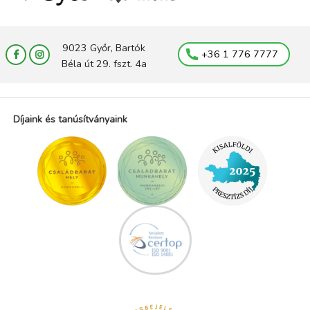
9023 Győr, Bartók
+36 1 776 7777
Béla út 29. fszt. 4a
Díjaink és tanúsítványaink