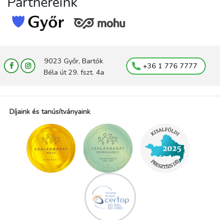
Partnereink
9023 Győr, Bartók
+36 1 776 7777
Béla út 29. fszt. 4a
Díjaink és tanúsítványaink