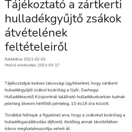
Tájékoztató a zártkerti
hulladékgyűjtő zsákok
átvételének
feltételeiről
Publikálva: 2021-02-03
Utolsó módosítás: 2021-03-17
Tájékoztatjuk kedves lakossági ügyfeleinket, hogy zártkerti
hulladékgyűjtő zsákot kizárólag a Győr, Sashegyi
Hulladékkezelő Központnál található hulladékudvarban tudnak
jelenleg átvenni hétfőtől péntekig, 10 és18 óra között.
Továbbá felhívjuk a figyelmet arra, hogy a zsákokat kizárólag a
hulladékgazdálkodási díjfizető, illetőleg annak távollétében
írásos meghatalmazottja veheti át.