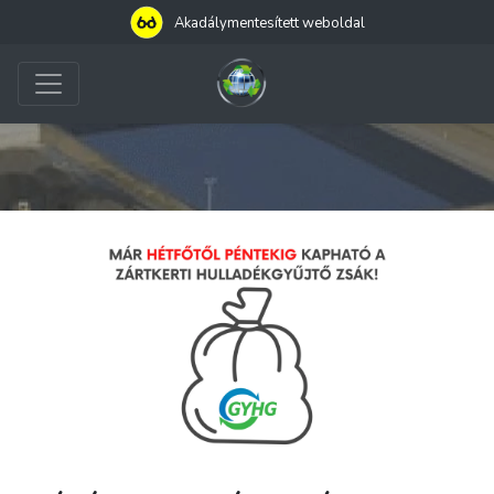
Akadálymentesített weboldal