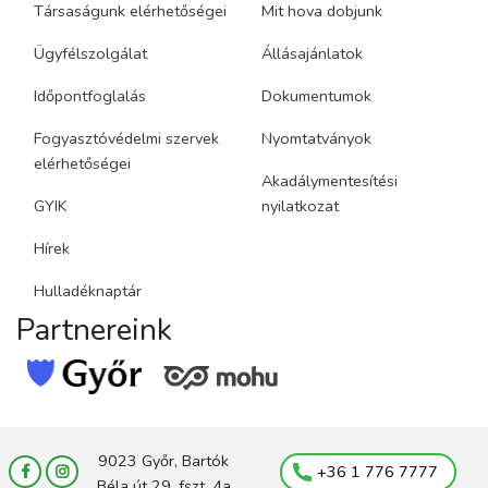
Társaságunk elérhetőségei
Mit hova dobjunk
Ügyfélszolgálat
Állásajánlatok
Időpontfoglalás
Dokumentumok
Fogyasztóvédelmi szervek
Nyomtatványok
elérhetőségei
Akadálymentesítési
GYIK
nyilatkozat
Hírek
Hulladéknaptár
Partnereink
9023 Győr, Bartók
+36 1 776 7777
Béla út 29. fszt. 4a