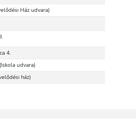
velődési Ház udvara)
9.
ca 4.
(Iskola udvara)
velődési ház)