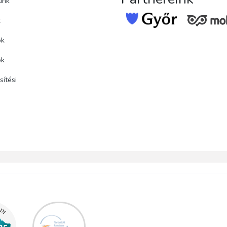
unk
k
ok
ok
ítési