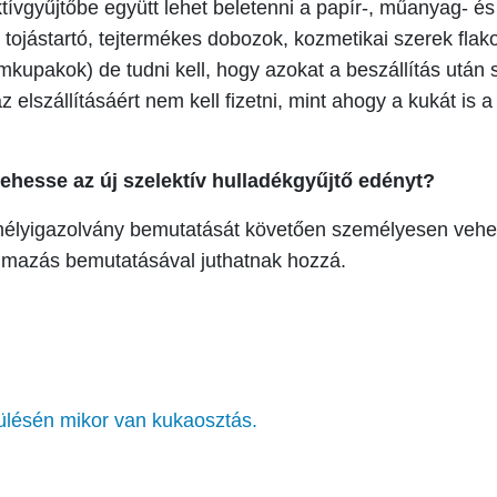
ktívgyűjtőbe együtt lehet beletenni a papír-, műanyag- és
tojástartó, tejtermékes dobozok, kozmetikai szerek flak
émkupakok) de tudni kell, hogy azokat a beszállítás után
az elszállításáért nem kell fizetni, mint ahogy a kukát is
vehesse az új szelektív hulladékgyűjtő edényt?
mélyigazolvány bemutatását követően személyesen veheti
almazás bemutatásával juthatnak hozzá.
pülésén mikor van kukaosztás.