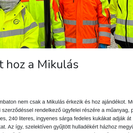
t hoz a Mikulás
mbaton nem csak a Mikulás érkezik és hoz ajándékot.
si szerződéssel rendelkező ügyfelei részére a műanyag,
s, 240 literes, ingyenes sárga fedeles kukákat adják át 
kat. Az így, szelektíven gyűjtött hulladékért házhoz meg