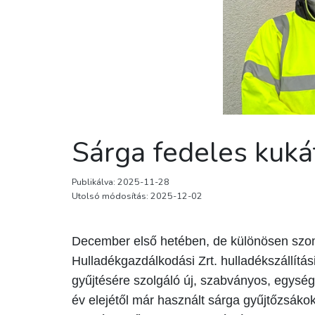
Sárga fedeles kuká
Publikálva: 2025-11-28
Utolsó módosítás: 2025-12-02
December első hetében, de különösen szo
Hulladékgazdálkodási Zrt. hulladékszállítá
gyűjtésére szolgáló új, szabványos, egysége
év elejétől már használt sárga gyűjtőzsáko