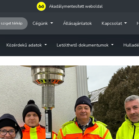
Akadálymentesített weboldal
Cégünk
Állásajánlatok
Kapcsolat
H
 sziget térkép
Közérdekű adatok
Letölthető dokumentumok
Hulladé