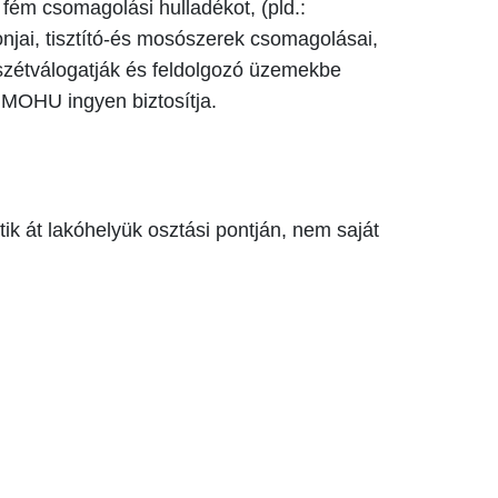
 fém csomagolási hulladékot, (pld.:
onjai, tisztító-és mosószerek csomagolásai,
 szétválogatják és feldolgozó üzemekbe
 a MOHU ingyen biztosítja.
k át lakóhelyük osztási pontján, nem saját