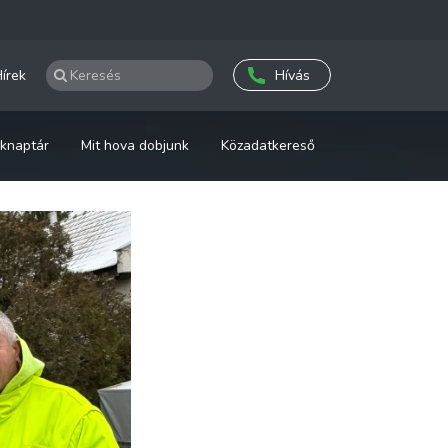
írek
Hívás
knaptár
Mit hova dobjunk
Közadatkereső