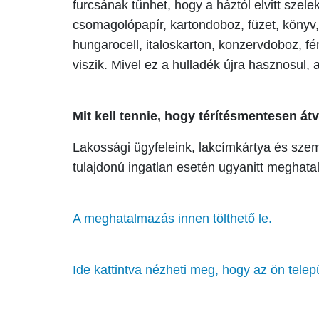
furcsának tűnhet, hogy a háztól elvitt szele
csomagolópapír, kartondoboz, füzet, könyv, 
hungarocell, italoskarton, konzervdoboz, f
viszik. Mivel ez a hulladék újra hasznosul, 
Mit kell tennie, hogy térítésmentesen át
Lakossági ügyfeleink, lakcímkártya és sze
tulajdonú ingatlan esetén ugyanitt meghat
A meghatalmazás innen tölthető le.
Ide kattintva nézheti meg, hogy az ön tele