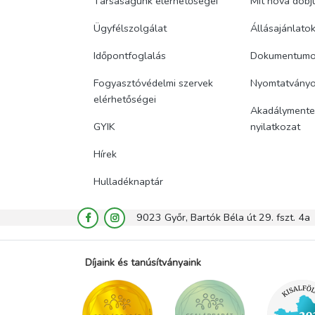
Társaságunk elérhetőségei
Mit hova dobj
Ügyfélszolgálat
Állásajánlato
Időpontfoglalás
Dokumentum
Fogyasztóvédelmi szervek
Nyomtatvány
elérhetőségei
Akadálymentes
GYIK
nyilatkozat
Hírek
Hulladéknaptár
9023 Győr, Bartók Béla út 29. fszt. 4a
Díjaink és tanúsítványaink