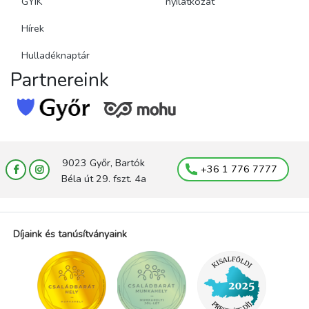
GYIK
nyilatkozat
Hírek
Hulladéknaptár
Partnereink
9023 Győr, Bartók
+36 1 776 7777
Béla út 29. fszt. 4a
Díjaink és tanúsítványaink