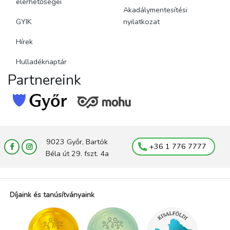
elérhetőségei
Akadálymentesítési
GYIK
nyilatkozat
Hírek
Hulladéknaptár
Partnereink
9023 Győr, Bartók
+36 1 776 7777
Béla út 29. fszt. 4a
Díjaink és tanúsítványaink