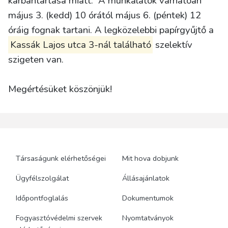
karbantartása miatt.
A munkálatok várhatóan
május 3. (kedd) 10 órától május 6. (péntek) 12
óráig fognak tartani.
A legközelebbi papírgyűjtő a
Kassák Lajos utca 3-nál található
szelektív
szigeten van.
Megértésüket köszönjük!
Társaságunk elérhetőségei
Mit hova dobjunk
Ügyfélszolgálat
Állásajánlatok
Időpontfoglalás
Dokumentumok
Fogyasztóvédelmi szervek
Nyomtatványok