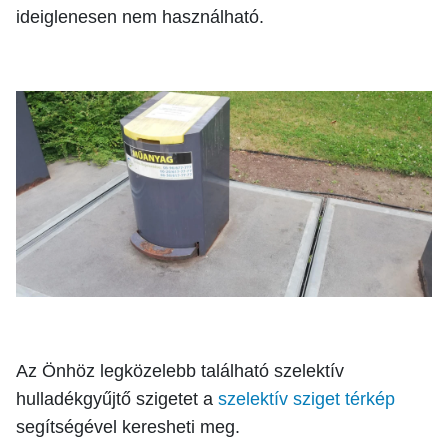
ideiglenesen nem használható.
Az Önhöz legközelebb található szelektív
hulladékgyűjtő szigetet a
szelektív sziget térkép
segítségével keresheti meg.