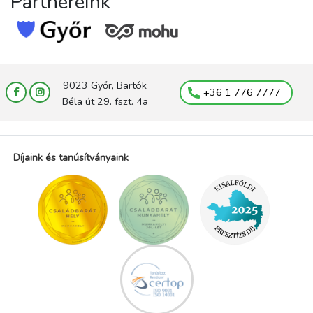
Partnereink
9023 Győr, Bartók
+36 1 776 7777
Béla út 29. fszt. 4a
Díjaink és tanúsítványaink