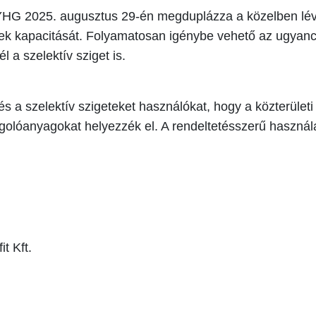
GYHG 2025. augusztus 29-én megduplázza a közelben lévő 
nek kapacitását. Folyamatosan igénybe vehető az ugyan
 a szelektív sziget is.
 és a szelektív szigeteket használókat, hogy a közterület
olóanyagokat helyezzék el. A rendeltetésszerű használa
t Kft.