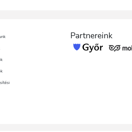
Partnereink
unk
k
ok
ok
ítési