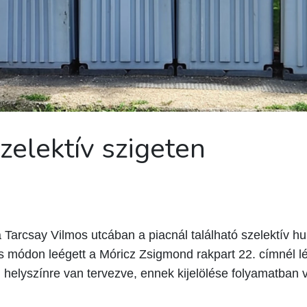
zelektív szigeten
Tarcsay Vilmos utcában a piacnál található szelektív h
 módon leégett a Móricz Zsigmond rakpart 22. címnél lév
 helyszínre van tervezve, ennek kijelölése folyamatban 