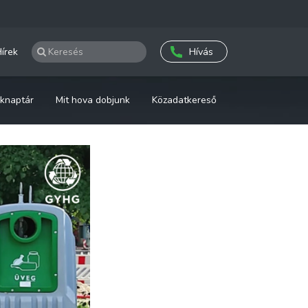
írek
Hívás
knaptár
Mit hova dobjunk
Közadatkereső