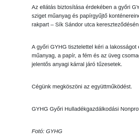
Az ellátás biztosítása érdekében a győri 
sziget műanyag és papírgyűjtő konténerei
rakpart – Sík Sándor utca kereszteződésénél
A győri GYHG tisztelettel kéri a lakosságot
műanyag, a papír, a fém és az üveg csomag
jelentős anyagi kárral járó tűzesetek.
Cégünk megköszöni az együttműködést.
GYHG Győri Hulladékgazdálkodási Nonprofi
Fotó: GYHG