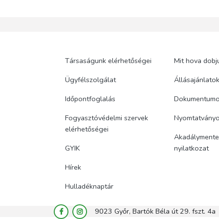
Társaságunk elérhetőségei
Mit hova dobj
Ügyfélszolgálat
Állásajánlato
Időpontfoglalás
Dokumentum
Fogyasztóvédelmi szervek
Nyomtatvány
elérhetőségei
Akadálymentes
GYIK
nyilatkozat
Hírek
Hulladéknaptár
9023 Győr, Bartók Béla út 29. fszt. 4a