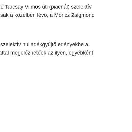
Tarcsay Vilmos úti (piacnál) szelektív
csak a közelben lévő, a Móricz Zsigmond
i szelektív hulladékgyűjtő edényekbe a
ttal megelőzhetőek az ilyen, egyébként