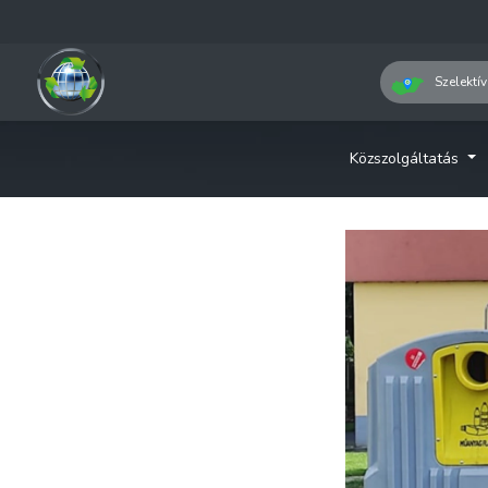
Szelektív
Közszolgáltatás