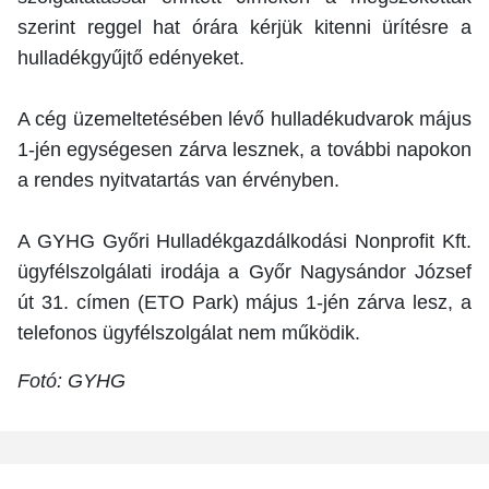
szerint reggel hat órára kérjük kitenni ürítésre a
hulladékgyűjtő edényeket.
A cég üzemeltetésében lévő hulladékudvarok május
1-jén egységesen zárva lesznek, a további napokon
a rendes nyitvatartás van érvényben.
A GYHG Győri Hulladékgazdálkodási Nonprofit Kft.
ügyfélszolgálati irodája a Győr Nagysándor József
út 31. címen (ETO Park) május 1-jén zárva lesz, a
telefonos ügyfélszolgálat nem működik.
Fotó: GYHG