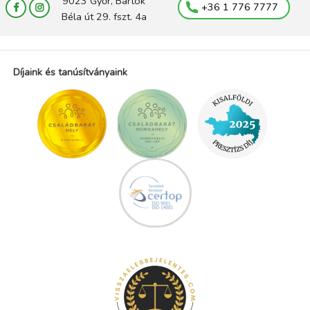
9023 Győr, Bartók
+36 1 776 7777
Béla út 29. fszt. 4a
Díjaink és tanúsítványaink