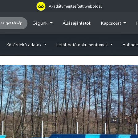
Akadálymentesített weboldal
Cégünk
Állásajánlatok
Kapcsolat
H
 sziget térkép
Közérdekű adatok
Letölthető dokumentumok
Hulladé