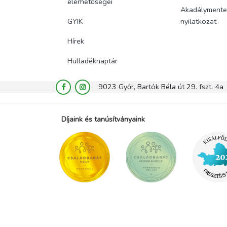
elérhetőségei
Akadálymentes
GYIK
nyilatkozat
Hírek
Hulladéknaptár
9023 Győr, Bartók Béla út 29. fszt. 4a
Díjaink és tanúsítványaink