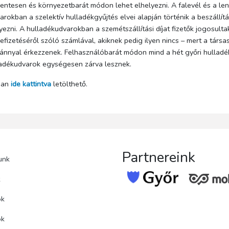
ntesen és környezetbarát módon lehet elhelyezni. A falevél és a leny
rokban a szelektív hulladékgyűjtés elvei alapján történik a beszállítá
ezni. A hulladékudvarokban a szemétszállítási díjat fizetők jogosulta
befizetéséről szóló számlával, akiknek pedig ilyen nincs – mert a társ
lvánnyal érkezzenek. Felhasználóbarát módon mind a hét győri hulladé
ladékudvarok egységesen zárva lesznek.
mban
ide kattintva
letölthető.
Partnereink
unk
k
ok
ok