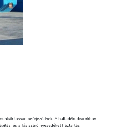
ti munkák lassan befejeződnek. A hulladékudvarokban
 építési és a fás szárú nyesedéket háztartási