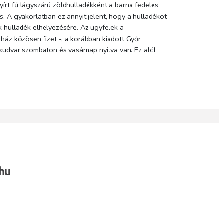
írt fű lágyszárú zöldhulladékként a barna fedeles
s. A gyakorlatban ez annyit jelent, hogy a hulladékot
k hulladék elhelyezésére. Az ügyfelek a
asház közösen fizet -, a korábban kiadott Győr
kudvar szombaton és vasárnap nyitva van. Ez alól