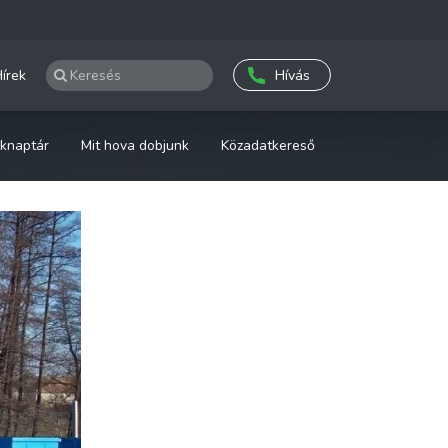
írek
Hívás
knaptár
Mit hova dobjunk
Közadatkereső