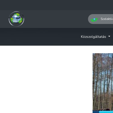
Szelektív
Közszolgáltatás