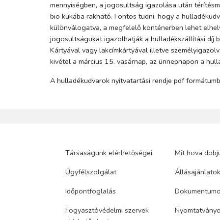
mennyiségben, a jogosultság igazolása után térítésme
bio kukába rakható. Fontos tudni, hogy a hulladékudva
különválogatva, a megfelelő konténerben lehet elhely
jogosultságukat igazolhatják a hulladékszállítási díj 
Kártyával vagy lakcímkártyával illetve személyigazo
kivétel a március 15. vasárnap, az ünnepnapon a hul
A hulladékudvarok nyitvatartási rendje pdf formátu
Társaságunk elérhetőségei
Mit hova dobj
Ügyfélszolgálat
Állásajánlato
Időpontfoglalás
Dokumentum
Fogyasztóvédelmi szervek
Nyomtatvány