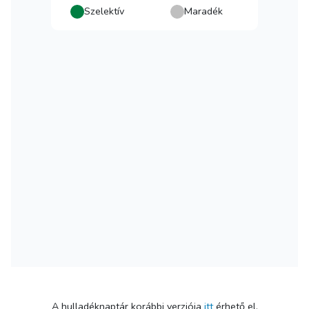
A hulladéknaptár korábbi verziója
itt
érhető el.