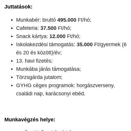
Juttatások:
Munkabér: bruttó
495.000
Ft/hó;
Cafeteria:
37.500
Ft/hó;
Snack kártya:
12.000
Ft/hó;
Iskolakezdési támogatás:
35.000
Ft/gyermek (6
és 20 és között)/év;
13. havi fizetés;
Munkába járás támogatása;
Törzsgárda jutalom;
GYHG céges programok: horgászverseny,
családi nap, karácsonyi ebéd.
Munkavégzés helye: