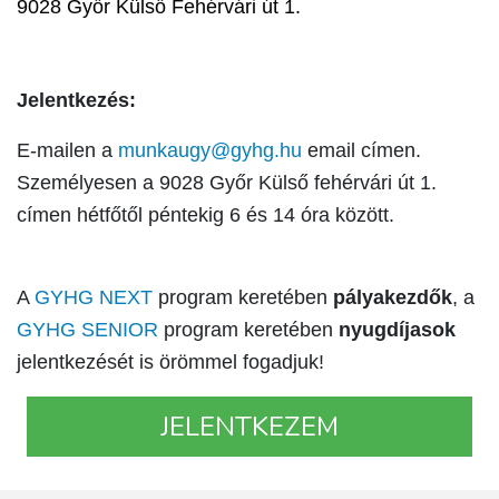
9028 Győr Külső Fehérvári út 1.
Jelentkezés:
E-mailen a
munkaugy@gyhg.hu
email címen.
Személyesen a 9028 Győr Külső fehérvári út 1.
címen hétfőtől péntekig 6 és 14 óra között.
A
GYHG NEXT
program keretében
pályakezdők
, a
GYHG SENIOR
program keretében
nyugdíjasok
jelentkezését is örömmel fogadjuk!
JELENTKEZEM