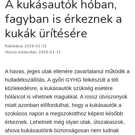
A kukásautók hóban,
fagyban is érkeznek a
kukák ürítésére
Publikálva: 2026-01-13
Utolsó módosítás: 2026-01-13
A havas, jeges utak ellenére zavartalanul működik a
hulladékszállítás. A győri GYHG felkészült a téli
közlekedésre, a kukásautók szükség esetére
hóláncot is vihetnek magukkal. A rossz útviszonyok
miatt azonban előfordulhat, hogy a kukásautók a
szokásos napon a megszokotthoz képest később
érkeznek. Lehetnek még olyan utak, útszakaszok,
ahova kukásautóink biztonságosan nem tudnak