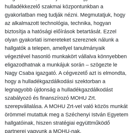
hulladékkezelő szakmai központunkban a
gyakorlatban meg tudják nézni. Megmutatjuk, hogy
az alkalmazott technológia, technika, hogyan
biztosítja a hatósági előírások betartását. Ezzel
olyan gyakorlati ismereteket szereznek nálunk a
hallgatók a telepen, amellyel tanulmányaik
végeztével hasonló munkakört vállalva könnyebben
eligazodhatnak a munkájuk során – szögezte le
Nagy Csaba igazgató. A cégvezető azt is elmondta,
hogy a hulladékgazdálkodási szektorban a
legnagyobb újdonság a hulladékgazdálkodást
szabályozó és finanszírozó MOHU Zrt.
szerepvállalása. A MOHU Zrt-vel való közös munkát
örömmel mutattuk meg a Széchenyi István Egyetem
hallgatóinak, hiszen stratégiai együttműködő
partnerei vagyunk a MOHU-nak.