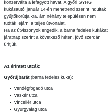
konzerválta a lefagyott havat. A győri GYHG
kukásautói január 14-én menetrend szerint indultak
gyűjtőkörútjaikra, ám néhány településen nem
tudták lejárni a teljes útvonalat.
Ha az útviszonyok engedik, a barna fedeles kukákat
járatnap szerint a következő héten, jövő szerdán
ürítjük.
Az érintett utcák:
Győrújbarát
(barna fedeles kuka):
Vendégfogadó utca
Vaskér utca
Vincellér utca
Gyurgyalag utca